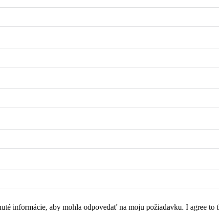
moju požiadavku. I agree to this website storing the information I have provided so that it can