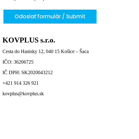
Odoslať formulár / Submit
KOVPLUS s.r.o.
Cesta do Hanisky 12, 040 15 Košice – Šaca
IČO: 36206725
IČ DPH: SK2020043212
+421 914 326 921
kovplus@kovplus.sk