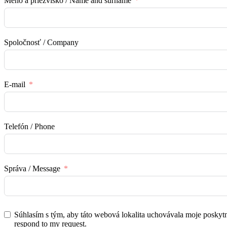
Meno a priezvisko / Name and surname
Spoločnosť / Company
E-mail
Telefón / Phone
Správa / Message
Súhlasím s tým, aby táto webová lokalita uchovávala moje poskytnuté informácie, aby mohla odpovedať na 
respond to my request.